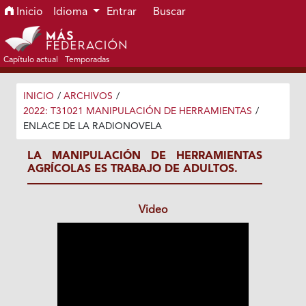
Ir al menú de navegación principal
Ir al contenido principal
Ir al pie de página del sitio
Inicio
Idioma
Entrar
Buscar
Capítulo actual
Temporadas
INICIO
/
ARCHIVOS
/
2022: T31021 MANIPULACIÓN DE HERRAMIENTAS
/
ENLACE DE LA RADIONOVELA
LA MANIPULACIÓN DE HERRAMIENTAS
AGRÍCOLAS ES TRABAJO DE ADULTOS.
Video