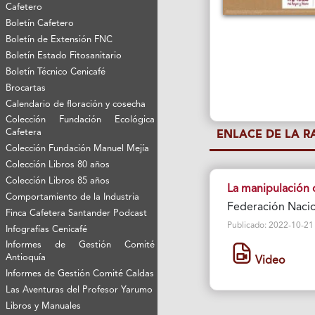
Cafetero
Boletín Cafetero
Boletín de Extensión FNC
Boletín Estado Fitosanitario
Boletín Técnico Cenicafé
Brocartas
Calendario de floración y cosecha
Colección Fundación Ecológica
Cafetera
ENLACE DE LA 
Colección Fundación Manuel Mejía
Colección Libros 80 años
Colección Libros 85 años
La manipulación d
Comportamiento de la Industria
Federación Nacio
Finca Cafetera Santander Podcast
Publicado: 2022-10-21 Vi
Infografías Cenicafé
Informes de Gestión Comité
Antioquía
Video
Informes de Gestión Comité Caldas
Las Aventuras del Profesor Yarumo
Libros y Manuales