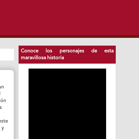
Conoce los personajes de esta
maravillosa historia
un
l
ión
s
este
 y