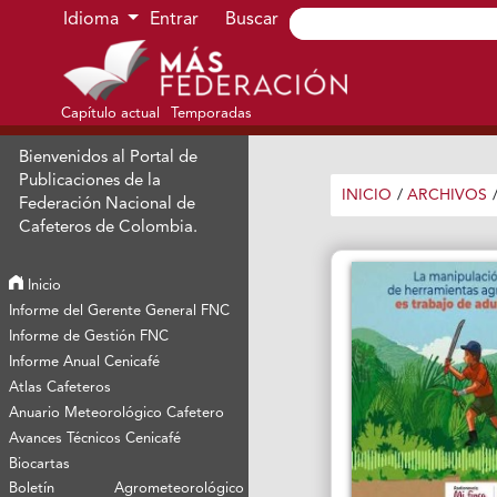
Ir al menú de navegación principal
Ir al contenido principal
Ir al pie de página del sitio
Idioma
Entrar
Buscar
Capítulo actual
Temporadas
Bienvenidos al Portal de
Publicaciones de la
INICIO
/
ARCHIVOS
Federación Nacional de
Cafeteros de Colombia.
Inicio
Informe del Gerente General FNC
Informe de Gestión FNC
Informe Anual Cenicafé
Atlas Cafeteros
Anuario Meteorológico Cafetero
Avances Técnicos Cenicafé
Biocartas
Boletín Agrometeorológico