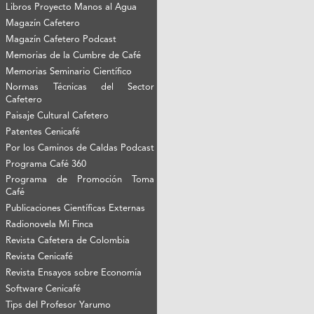
Libros Proyecto Manos al Agua
Magazín Cafetero
Magazín Cafetero Podcast
Memorias de la Cumbre de Café
Memorias Seminario Científico
Normas Técnicas del Sector
Cafetero
Paisaje Cultural Cafetero
Patentes Cenicafé
Por los Caminos de Caldas Podcast
Programa Café 360
Programa de Promoción Toma
Café
Publicaciones Científicas Externas
Radionovela Mi Finca
Revista Cafetera de Colombia
Revista Cenicafé
Revista Ensayos sobre Economía
Software Cenicafé
Tips del Profesor Yarumo