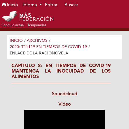
Ir al menú de navegación principal
Ir al contenido principal
Ir al pie de página del sitio
Inicio
Idioma
Entrar
Buscar
Capítulo actual
Temporadas
INICIO
/
ARCHIVOS
/
2020: T11119 EN TIEMPOS DE COVID-19
/
ENLACE DE LA RADIONOVELA
CAPÍTULO 8: EN TIEMPOS DE COVID-19
MANTENGA LA INOCUIDAD DE LOS
ALIMENTOS
Soundcloud
Video