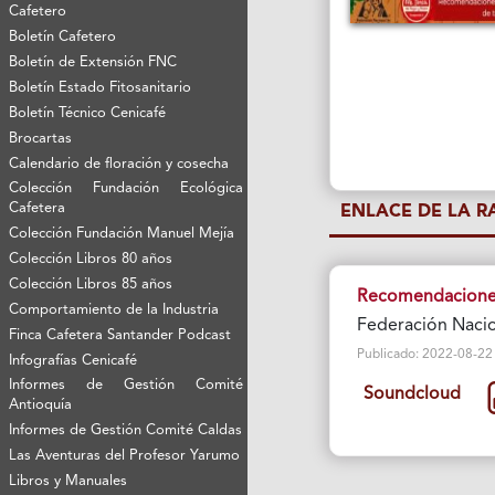
Cafetero
Boletín Cafetero
Boletín de Extensión FNC
Boletín Estado Fitosanitario
Boletín Técnico Cenicafé
Brocartas
Calendario de floración y cosecha
Colección Fundación Ecológica
Cafetera
ENLACE DE LA 
Colección Fundación Manuel Mejía
Colección Libros 80 años
Colección Libros 85 años
Recomendaciones 
Comportamiento de la Industria
Federación Nacio
Finca Cafetera Santander Podcast
Publicado: 2022-08-22 Vi
Infografías Cenicafé
Informes de Gestión Comité
Soundcloud
Antioquía
Informes de Gestión Comité Caldas
Las Aventuras del Profesor Yarumo
Libros y Manuales