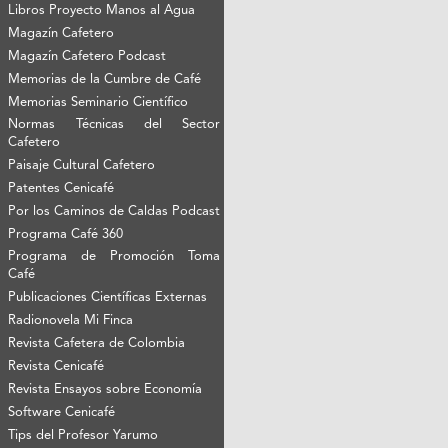
Libros Proyecto Manos al Agua
Magazín Cafetero
Magazín Cafetero Podcast
Memorias de la Cumbre de Café
Memorias Seminario Científico
Normas Técnicas del Sector
Cafetero
Paisaje Cultural Cafetero
Patentes Cenicafé
Por los Caminos de Caldas Podcast
Programa Café 360
Programa de Promoción Toma
Café
Publicaciones Científicas Externas
Radionovela Mi Finca
Revista Cafetera de Colombia
Revista Cenicafé
Revista Ensayos sobre Economía
Software Cenicafé
Tips del Profesor Yarumo