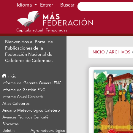
Ir al menú de navegación principal
Ir al contenido principal
Ir al pie de página del sitio
Idioma
Entrar
Buscar
Capítulo actual
Temporadas
Bienvenidos al Portal de
Publicaciones de la
INICIO
/
ARCHIVOS
Federación Nacional de
Cafeteros de Colombia.
Inicio
Informe del Gerente General FNC
Informe de Gestión FNC
Informe Anual Cenicafé
Atlas Cafeteros
Anuario Meteorológico Cafetero
Avances Técnicos Cenicafé
Biocartas
Boletín Agrometeorológico