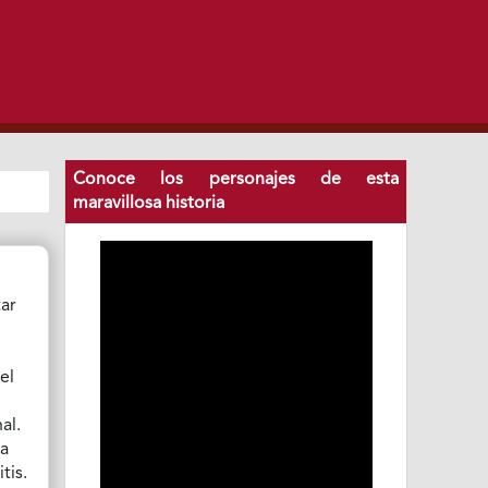
Conoce los personajes de esta
maravillosa historia
tar
el
al.
ra
tis.