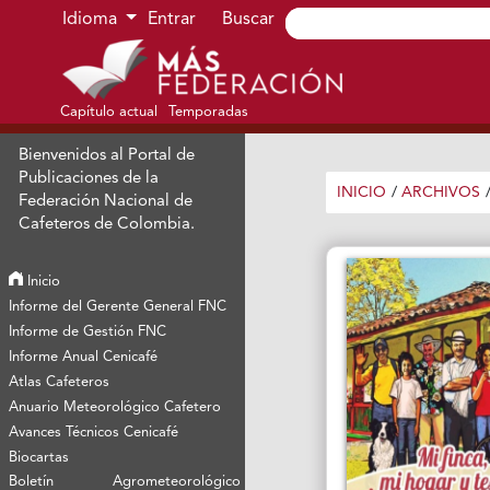
Ir al menú de navegación principal
Ir al contenido principal
Ir al pie de página del sitio
Idioma
Entrar
Buscar
Capítulo actual
Temporadas
Bienvenidos al Portal de
Publicaciones de la
INICIO
/
ARCHIVOS
Federación Nacional de
Cafeteros de Colombia.
Inicio
Informe del Gerente General FNC
Informe de Gestión FNC
Informe Anual Cenicafé
Atlas Cafeteros
Anuario Meteorológico Cafetero
Avances Técnicos Cenicafé
Biocartas
Boletín Agrometeorológico