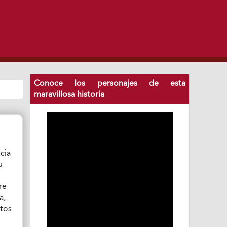
Conoce los personajes de esta
maravillosa historia
cia
u
re
a,
ntos