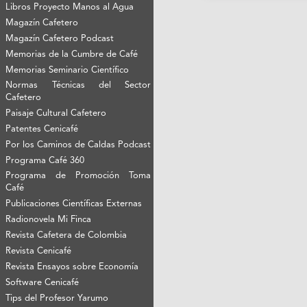
Libros Proyecto Manos al Agua
Magazín Cafetero
Magazín Cafetero Podcast
Memorias de la Cumbre de Café
Memorias Seminario Científico
Normas Técnicas del Sector
Cafetero
Paisaje Cultural Cafetero
Patentes Cenicafé
Por los Caminos de Caldas Podcast
Programa Café 360
Programa de Promoción Toma
Café
Publicaciones Científicas Externas
Radionovela Mi Finca
Revista Cafetera de Colombia
Revista Cenicafé
Revista Ensayos sobre Economía
Software Cenicafé
Tips del Profesor Yarumo