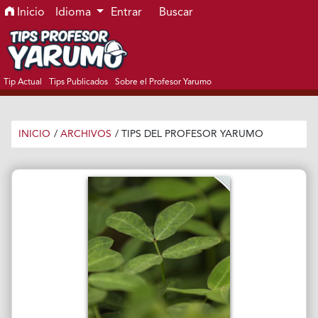
Ir al menú de navegación principal
Ir al contenido principal
Ir al pie de página del sitio
Inicio
Idioma
Entrar
Buscar
Tip Actual
Tips Publicados
Sobre el Profesor Yarumo
INICIO
/
ARCHIVOS
/
TIPS DEL PROFESOR YARUMO