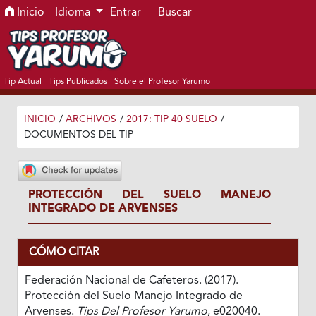
Ir al menú de navegación principal
Ir al contenido principal
Ir al pie de página del sitio
Inicio
Idioma
Entrar
Buscar
Tip Actual
Tips Publicados
Sobre el Profesor Yarumo
INICIO
/
ARCHIVOS
/
2017: TIP 40 SUELO
/
DOCUMENTOS DEL TIP
PROTECCIÓN DEL SUELO MANEJO
INTEGRADO DE ARVENSES
CÓMO CITAR
Federación Nacional de Cafeteros. (2017).
Protección del Suelo Manejo Integrado de
Arvenses.
Tips Del Profesor Yarumo
, e020040.