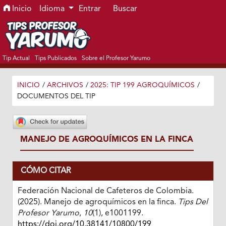
Ir al menú de navegación principal
Ir al contenido principal
Ir al pie de página del sitio
Inicio
Idioma
Entrar
Buscar
Tip Actual
Tips Publicados
Sobre el Profesor Yarumo
INICIO
/
ARCHIVOS
/
2025: TIP 199 AGROQUÍMICOS
/
DOCUMENTOS DEL TIP
MANEJO DE AGROQUÍMICOS EN LA FINCA
CÓMO CITAR
Federación Nacional de Cafeteros de Colombia.
(2025). Manejo de agroquímicos en la finca.
Tips Del
Profesor Yarumo
,
10
(1), e1001199.
https://doi.org/10.38141/10800/199