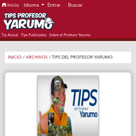
Ir al menú de navegación principal
Ir al contenido principal
Ir al pie de página del sitio
Inicio
Idioma
Entrar
Buscar
Tip Actual
Tips Publicados
Sobre el Profesor Yarumo
INICIO
/
ARCHIVOS
/
TIPS DEL PROFESOR YARUMO