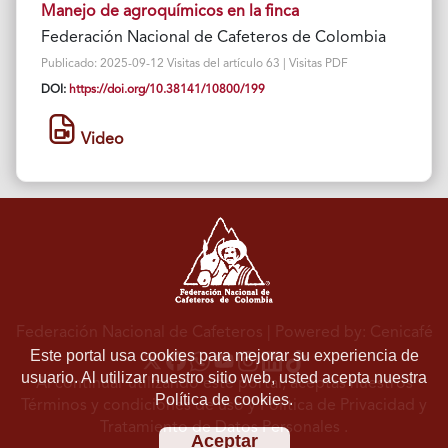
Manejo de agroquímicos en la finca
Federación Nacional de Cafeteros de Colombia
Publicado: 2025-09-12 Visitas del artículo 63 | Visitas PDF
DOI:
https://doi.org/10.38141/10800/199
Video
Federación Nacional de Cafeteros
| Powered by: Cenicafé
Este portal usa cookies para mejorar su experiencia de
usuario. Al utilizar nuestro sitio web, usted acepta nuestra
Al continuar utilizando este portal, aceptas nuestros
Política de cookies.
Términos y condiciones de uso
y
Política de Privacidad y
Tratamiento de Datos Personales
.
Aceptar