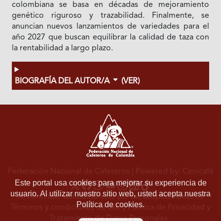
colombiana se basa en décadas de mejoramiento
genético riguroso y trazabilidad. Finalmente, se
anuncian nuevos lanzamientos de variedades para el
año 2027 que buscan equilibrar la calidad de taza con
la rentabilidad a largo plazo.
BIOGRAFÍA DEL AUTOR/A
(VER)
Federación Nacional de Cafeteros
| Powered by: Cenicafé
Este portal usa cookies para mejorar su experiencia de
usuario. Al utilizar nuestro sitio web, usted acepta nuestra
Al continuar utilizando este portal, aceptas nuestros
Política de cookies.
Términos y condiciones de uso
y
Política de Privacidad y
Tratamiento de Datos Personales
.