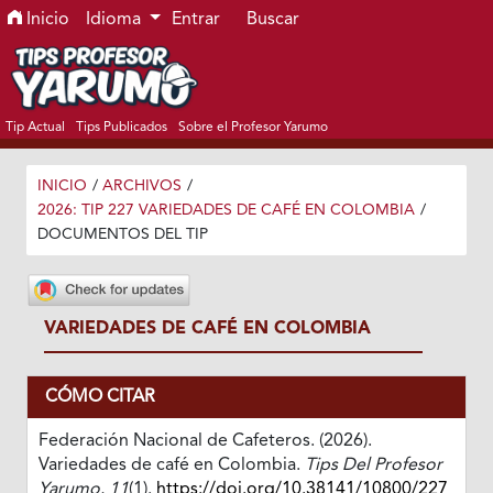
Ir al menú de navegación principal
Ir al contenido principal
Ir al pie de página del sitio
Inicio
Idioma
Entrar
Buscar
Tip Actual
Tips Publicados
Sobre el Profesor Yarumo
INICIO
/
ARCHIVOS
/
2026: TIP 227 VARIEDADES DE CAFÉ EN COLOMBIA
/
DOCUMENTOS DEL TIP
VARIEDADES DE CAFÉ EN COLOMBIA
CÓMO CITAR
Federación Nacional de Cafeteros. (2026).
Variedades de café en Colombia.
Tips Del Profesor
Yarumo
,
11
(1).
https://doi.org/10.38141/10800/227