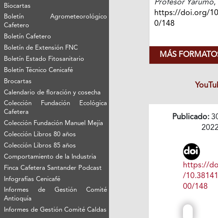
Profesor Yarumo
,
Biocartas
https://doi.org/1
Boletín Agrometeorológico
0/148
Cafetero
Boletín Cafetero
Boletín de Extensión FNC
MÁS FORMATOS
Boletín Estado Fitosanitario
Boletín Técnico Cenicafé
Brocartas
YouTu
Calendario de floración y cosecha
Colección Fundación Ecológica
Cafetera
Publicado:
3
Colección Fundación Manuel Mejía
202
Colección Libros 80 años
Colección Libros 85 años
Comportamiento de la Industria
https://do
Finca Cafetera Santander Podcast
/10.3814
Infografías Cenicafé
00/148
Informes de Gestión Comité
Antioquía
Informes de Gestión Comité Caldas