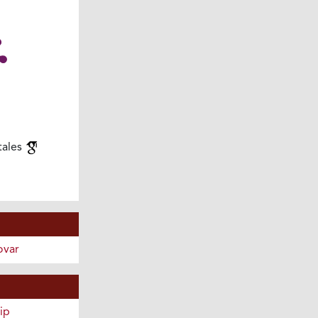
tales
ovar
ip