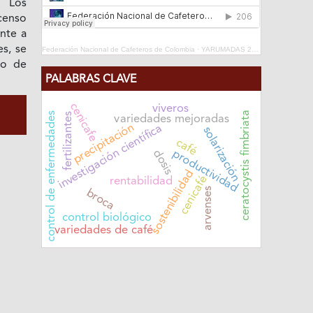
. Los
censo
nte a
es, se
Federación Nacional de Cafeteros de Colombia
·
YARUMADAS 2024
ro de
PALABRAS CLAVE
cenicafe
viveros
ceratocystis fimbriata
control de enfermedades
fertilizantes
variedades mejoradas
precipitación
investigación científica
solarización
café
dosis
productividad
sostenibilidad
cenicafé
rentabilidad
arvenses
broca
control biológico
variedades de café