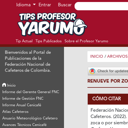
Ir al menú de navegación principal
Ir al contenido principal
Ir al pie de página del sitio
Idioma
Entrar
Buscar
Tip Actual
Tips Publicados
Sobre el Profesor Yarumo
Bienvenidos al Portal de
INICIO
/
ARCHIVOS
Publicaciones de la
Federación Nacional de
Cafeteros de Colombia.
RENUEVE POR ZO
Inicio
Informe del Gerente General FNC
CÓMO CITAR
Informe de Gestión FNC
Informe Anual Cenicafé
Federación Nacio
Atlas Cafeteros
Cafeteros. (2022)
Anuario Meteorológico Cafetero
zoca o por siemb
Avances Técnicos Cenicafé