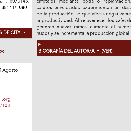
6
(1), e070148.
cafetales mediante poda o replantación
0.38141/1080
cafetos envejecidos experimentan un des
de la producción, lo que afecta negativame
la productividad. Al rejuvenecer los cafetal
generan nuevas ramas, aumenta el núme
 DE CITA
nudos y se incrementa la producción global.
be
BIOGRAFÍA DEL AUTOR/A
(VER)
0 Agosto
2
i.org
1/108