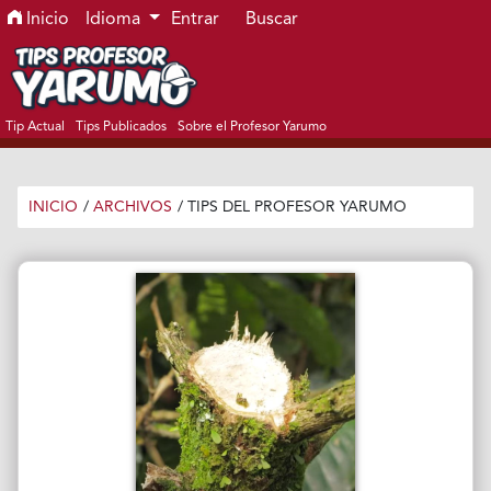
Ir al menú de navegación principal
Ir al contenido principal
Ir al pie de página del sitio
Inicio
Idioma
Entrar
Buscar
Tip Actual
Tips Publicados
Sobre el Profesor Yarumo
INICIO
/
ARCHIVOS
/
TIPS DEL PROFESOR YARUMO