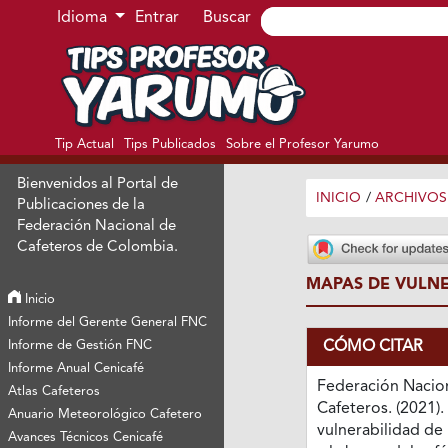
Ir al menú de navegación principal
Ir al contenido principal
Ir al pie de página del sitio
Idioma
Entrar
Buscar
Tip Actual
Tips Publicados
Sobre el Profesor Yarumo
Bienvenidos al Portal de
INICIO
/
ARCHIVOS
Publicaciones de la
Federación Nacional de
Cafeteros de Colombia.
MAPAS DE VULNE
Inicio
Informe del Gerente General FNC
CÓMO CITAR
Informe de Gestión FNC
Informe Anual Cenicafé
Federación Nacio
Atlas Cafeteros
Cafeteros. (2021)
Anuario Meteorológico Cafetero
vulnerabilidad de l
Avances Técnicos Cenicafé