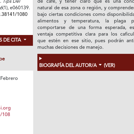
é.
Tips Del
de café, y tener claro que es una cond
6
(1), e060139.
natural de esa zona o región, y comprende
0.38141/1080
bajo ciertas condiciones como disponibilid
alimentos y temperatura, la plaga 
comportarse de una forma esperada, e
ventaja competitiva clara para los caficul
 DE CITA
que estén en ese sitio, pues podrán anti
muchas decisiones de manejo.
be
BIOGRAFÍA DEL AUTOR/A
(VER)
 Febrero
1
i.org
1/108