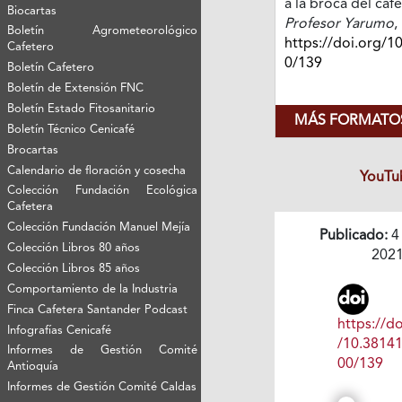
a la broca del caf
Biocartas
Profesor Yarumo
,
Boletín Agrometeorológico
https://doi.org/1
Cafetero
0/139
Boletín Cafetero
Boletín de Extensión FNC
Boletín Estado Fitosanitario
MÁS FORMATOS
Boletín Técnico Cenicafé
Brocartas
Calendario de floración y cosecha
YouTu
Colección Fundación Ecológica
Cafetera
Colección Fundación Manuel Mejía
Publicado:
4
Colección Libros 80 años
202
Colección Libros 85 años
Comportamiento de la Industria
Finca Cafetera Santander Podcast
https://do
Infografías Cenicafé
/10.3814
Informes de Gestión Comité
00/139
Antioquía
Informes de Gestión Comité Caldas