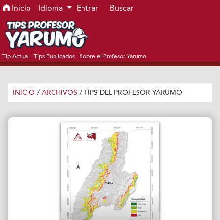
Ir al menú de navegación principal
Ir al contenido principal
Ir al pie de página del sitio
Inicio
Idioma
Entrar
Buscar
Tip Actual
Tips Publicados
Sobre el Profesor Yarumo
INICIO
/
ARCHIVOS
/
TIPS DEL PROFESOR YARUMO