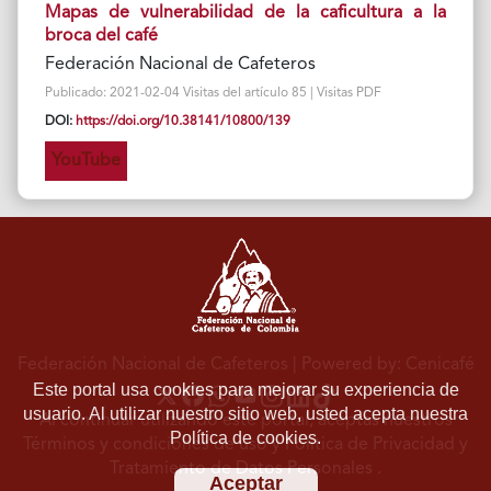
Mapas de vulnerabilidad de la caficultura a la
broca del café
Federación Nacional de Cafeteros
Publicado: 2021-02-04 Visitas del artículo 85 | Visitas PDF
DOI:
https://doi.org/10.38141/10800/139
YouTube
Federación Nacional de Cafeteros
| Powered by: Cenicafé
Este portal usa cookies para mejorar su experiencia de
usuario. Al utilizar nuestro sitio web, usted acepta nuestra
Al continuar utilizando este portal, aceptas nuestros
Política de cookies.
Términos y condiciones de uso
y
Política de Privacidad y
Tratamiento de Datos Personales
.
Aceptar