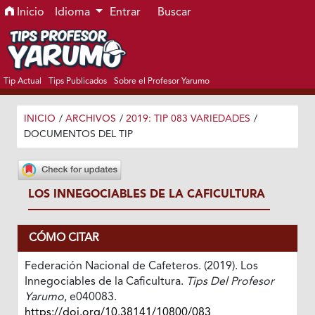
Ir al menú de navegación principal
Ir al contenido principal
Ir al pie de página del sitio
Inicio
Idioma
Entrar
Buscar
Tip Actual
Tips Publicados
Sobre el Profesor Yarumo
INICIO
/
ARCHIVOS
/
2019: TIP 083 VARIEDADES
/
DOCUMENTOS DEL TIP
LOS INNEGOCIABLES DE LA CAFICULTURA
CÓMO CITAR
Federación Nacional de Cafeteros. (2019). Los
Innegociables de la Caficultura.
Tips Del Profesor
Yarumo
, e040083.
https://doi.org/10.38141/10800/083