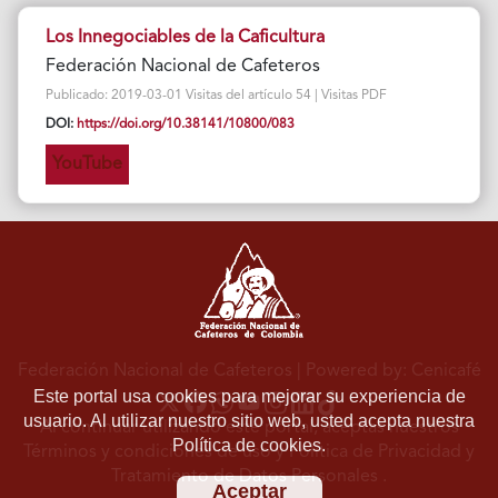
Los Innegociables de la Caficultura
Federación Nacional de Cafeteros
Publicado: 2019-03-01 Visitas del artículo 54 | Visitas PDF
DOI:
https://doi.org/10.38141/10800/083
YouTube
Federación Nacional de Cafeteros
| Powered by: Cenicafé
Este portal usa cookies para mejorar su experiencia de
usuario. Al utilizar nuestro sitio web, usted acepta nuestra
Al continuar utilizando este portal, aceptas nuestros
Política de cookies.
Términos y condiciones de uso
y
Política de Privacidad y
Tratamiento de Datos Personales
.
Aceptar