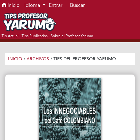
Ir al menú de navegación principal
Ir al contenido principal
Ir al pie de página del sitio
Inicio
Idioma
Entrar
Buscar
Tip Actual
Tips Publicados
Sobre el Profesor Yarumo
INICIO
/
ARCHIVOS
/
TIPS DEL PROFESOR YARUMO