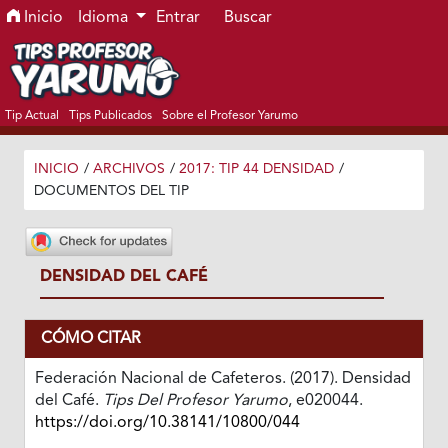
Ir al menú de navegación principal
Ir al contenido principal
Ir al pie de página del sitio
Inicio
Idioma
Entrar
Buscar
Tip Actual
Tips Publicados
Sobre el Profesor Yarumo
INICIO
/
ARCHIVOS
/
2017: TIP 44 DENSIDAD
/
DOCUMENTOS DEL TIP
DENSIDAD DEL CAFÉ
CÓMO CITAR
Federación Nacional de Cafeteros. (2017). Densidad
del Café.
Tips Del Profesor Yarumo
, e020044.
https://doi.org/10.38141/10800/044