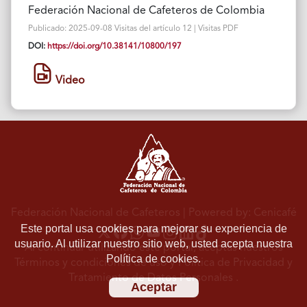
Federación Nacional de Cafeteros de Colombia
Publicado: 2025-09-08 Visitas del artículo 12 | Visitas PDF
DOI:
https://doi.org/10.38141/10800/197
Video
Federación Nacional de Cafeteros
| Powered by: Cenicafé
Este portal usa cookies para mejorar su experiencia de
usuario. Al utilizar nuestro sitio web, usted acepta nuestra
Al continuar utilizando este portal, aceptas nuestros
Política de cookies.
Términos y condiciones de uso
y
Política de Privacidad y
Tratamiento de Datos Personales
.
Aceptar