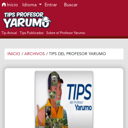
Ir al menú de navegación principal
Ir al contenido principal
Ir al pie de página del sitio
Inicio
Idioma
Entrar
Buscar
Tip Actual
Tips Publicados
Sobre el Profesor Yarumo
INICIO
/
ARCHIVOS
/
TIPS DEL PROFESOR YARUMO