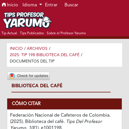
Ir al menú de navegación principal
Ir al contenido principal
Ir al pie de página del sitio
Inicio
Idioma
Entrar
Buscar
Tip Actual
Tips Publicados
Sobre el Profesor Yarumo
INICIO
/
ARCHIVOS
/
2025: TIP 198 BIBLIOTECA DEL CAFÉ
/
DOCUMENTOS DEL TIP
BIBLIOTECA DEL CAFÉ
CÓMO CITAR
Federación Nacional de Cafeteros de Colombia.
(2025). Biblioteca del café.
Tips Del Profesor
Yarumo
,
10
(1), e1001198.