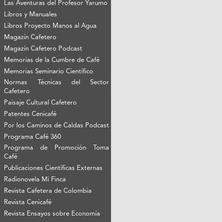
Las Aventuras del Profesor Yarumo
Libros y Manuales
Libros Proyecto Manos al Agua
Magazín Cafetero
Magazín Cafetero Podcast
Memorias de la Cumbre de Café
Memorias Seminario Científico
Normas Técnicas del Sector
Cafetero
Paisaje Cultural Cafetero
Patentes Cenicafé
Por los Caminos de Caldas Podcast
Programa Café 360
Programa de Promoción Toma
Café
Publicaciones Científicas Externas
Radionovela Mi Finca
Revista Cafetera de Colombia
Revista Cenicafé
Revista Ensayos sobre Economía