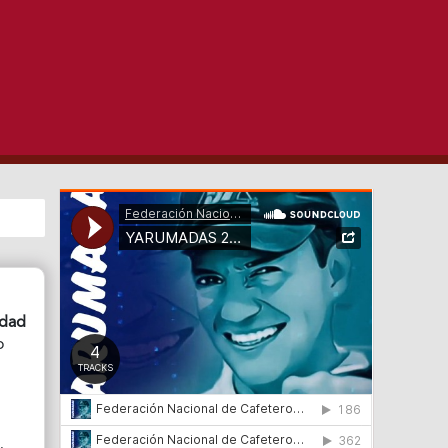
edad
o