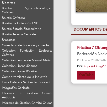
Biocartas
Boletín Agrometeorológico
Cafetero
Boletín Cafetero
Boletín de Extensión FNC
Boletín Estado Fitosanitario
DOCUMENTOS DE
Boletín Técnico Cenicafé
Brocartas
Calendario de floración y cosecha
Práctica 7 Obte
Colección Fundación Ecológica
Federación Nacio
Cafetera
Colección Fundación Manuel Mejía
Publicado: 2020-09-07 Vi
Colección Libros 80 años
DOI:
https://doi.org/
Colección Libros 85 años
YouTube
Comportamiento de la Industria
Finca Cafetera Santander Podcast
Infografías Cenicafé
Informes de Gestión Comité
Antioquía
Informes de Gestión Comité Caldas