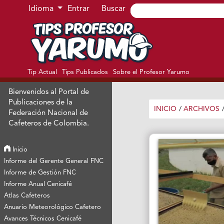
Ir al menú de navegación principal
Ir al contenido principal
Ir al pie de página del sitio
Idioma
Entrar
Buscar
Tip Actual
Tips Publicados
Sobre el Profesor Yarumo
Bienvenidos al Portal de
Publicaciones de la
INICIO
/
ARCHIVOS
Federación Nacional de
Cafeteros de Colombia.
Inicio
Informe del Gerente General FNC
Informe de Gestión FNC
Informe Anual Cenicafé
Atlas Cafeteros
Anuario Meteorológico Cafetero
Avances Técnicos Cenicafé