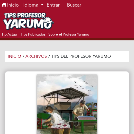
Ir al menú de navegación principal
Ir al contenido principal
Ir al pie de página del sitio
Inicio
Idioma
Entrar
Buscar
Tip Actual
Tips Publicados
Sobre el Profesor Yarumo
INICIO
/
ARCHIVOS
/
TIPS DEL PROFESOR YARUMO