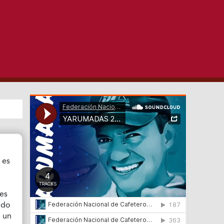
 es
les
nido
o un