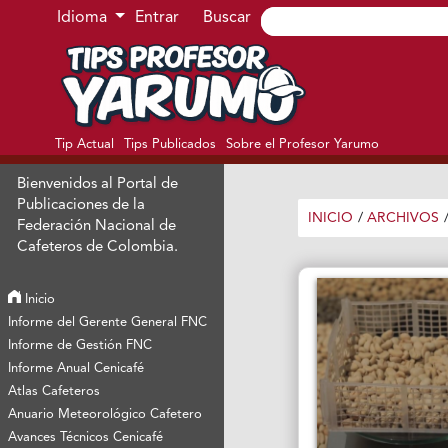
Ir al menú de navegación principal
Ir al contenido principal
Ir al pie de página del sitio
Idioma
Entrar
Buscar
Tip Actual
Tips Publicados
Sobre el Profesor Yarumo
Bienvenidos al Portal de
Publicaciones de la
INICIO
/
ARCHIVOS
Federación Nacional de
Cafeteros de Colombia.
Inicio
Informe del Gerente General FNC
Informe de Gestión FNC
Informe Anual Cenicafé
Atlas Cafeteros
Anuario Meteorológico Cafetero
Avances Técnicos Cenicafé