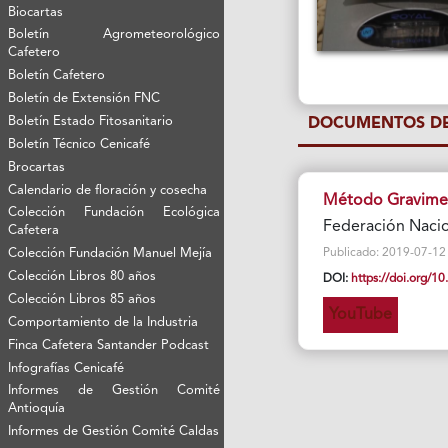
Biocartas
Boletín Agrometeorológico
Cafetero
Boletín Cafetero
Boletín de Extensión FNC
Boletín Estado Fitosanitario
DOCUMENTOS DE
Boletín Técnico Cenicafé
Brocartas
Calendario de floración y cosecha
Método Gravime
Colección Fundación Ecológica
Federación Nacio
Cafetera
Colección Fundación Manuel Mejía
Publicado: 2019-07-12 Vi
Colección Libros 80 años
DOI:
https://doi.org/
Colección Libros 85 años
YouTube
Comportamiento de la Industria
Finca Cafetera Santander Podcast
Infografías Cenicafé
Informes de Gestión Comité
Antioquía
Informes de Gestión Comité Caldas