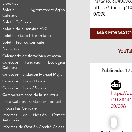
Yarumo
, e040098.
Biocartas
https://doi.org/1
Boletín Agrometeorológico
0/098
Cafetero
Boletín Cafetero
Boletín de Extensión FNC
MÁS FORMATOS
Boletín Estado Fitosanitario
Boletín Técnico Cenicafé
Brocartas
YouTu
Calendario de floración y cosecha
Colección Fundación Ecológica
Cafetera
Publicado:
12 
Colección Fundación Manuel Mejía
Colección Libros 80 años
Colección Libros 85 años
https://do
Comportamiento de la Industria
/10.3814
Finca Cafetera Santander Podcast
00/098
Infografías Cenicafé
Informes de Gestión Comité
Antioquía
Informes de Gestión Comité Caldas