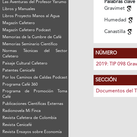
Palabras clave
Las Aventuras del Profesor Yarumo
Gravimet
Libros y Manuales
Libros Proyecto Manos al Agua
Humedad
Magazín Cafetero
Magazín Cafetero Podcast
Canastilla
Memorias de la Cumbre de Café
Memorias Seminario Científico
Normas Técnicas del Sector
NÚMERO
Cafetero
Paisaje Cultural Cafetero
2019: TIP 098 Gra
Patentes Cenicafé
Por los Caminos de Caldas Podcast
SECCIÓN
Programa Café 360
Documentos del T
Programa de Promoción Toma
Café
Publicaciones Científicas Externas
Radionovela Mi Finca
Revista Cafetera de Colombia
Revista Cenicafé
Revista Ensayos sobre Economía