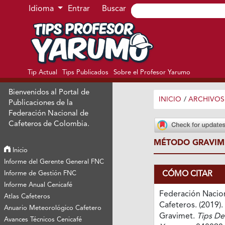
Ir al menú de navegación principal
Ir al contenido principal
Ir al pie de página del sitio
Idioma
Entrar
Buscar
Tip Actual
Tips Publicados
Sobre el Profesor Yarumo
Bienvenidos al Portal de
INICIO
/
ARCHIVOS
Publicaciones de la
Federación Nacional de
Cafeteros de Colombia.
MÉTODO GRAVIM
Inicio
Informe del Gerente General FNC
CÓMO CITAR
Informe de Gestión FNC
Informe Anual Cenicafé
Federación Nacio
Atlas Cafeteros
Cafeteros. (2019)
Anuario Meteorológico Cafetero
Gravimet.
Tips De
Avances Técnicos Cenicafé