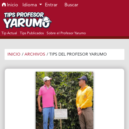
Ir al menú de navegación principal
Ir al contenido principal
Ir al pie de página del sitio
Inicio
Idioma
Entrar
Buscar
Tip Actual
Tips Publicados
Sobre el Profesor Yarumo
INICIO
/
ARCHIVOS
/
TIPS DEL PROFESOR YARUMO