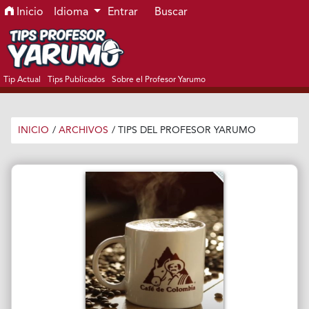
Ir al menú de navegación principal
Ir al contenido principal
Ir al pie de página del sitio
Inicio
Idioma
Entrar
Buscar
Tip Actual
Tips Publicados
Sobre el Profesor Yarumo
INICIO
/
ARCHIVOS
/
TIPS DEL PROFESOR YARUMO