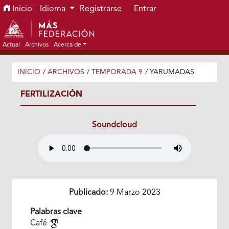
Ir al menú de navegación principal
Ir al contenido principal
Ir al pie de página del sitio
Inicio
Idioma
Registrarse
Entrar
Actual
Archivos
Acerca de
INICIO
/
ARCHIVOS
/
TEMPORADA 9
/
YARUMADAS
FERTILIZACIÓN
Soundcloud
Publicado:
9 Marzo 2023
Palabras clave
Café