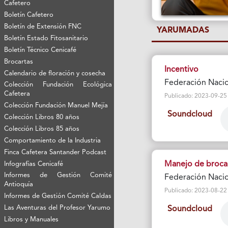
Cafetero
Boletín Cafetero
Boletín de Extensión FNC
YARUMADAS
Boletín Estado Fitosanitario
Boletín Técnico Cenicafé
Brocartas
Incentivo
Calendario de floración y cosecha
Federación Nacio
Colección Fundación Ecológica
Cafetera
Publicado: 2023-09-25 Vi
Colección Fundación Manuel Mejía
Soundcloud
Colección Libros 80 años
Colección Libros 85 años
Comportamiento de la Industria
Finca Cafetera Santander Podcast
Manejo de broca 
Infografías Cenicafé
Informes de Gestión Comité
Federación Nacio
Antioquía
Publicado: 2023-08-22 Vi
Informes de Gestión Comité Caldas
Las Aventuras del Profesor Yarumo
Soundcloud
Libros y Manuales