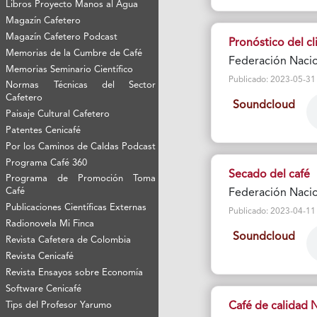
Libros Proyecto Manos al Agua
Magazín Cafetero
Magazín Cafetero Podcast
Pronóstico del c
Memorias de la Cumbre de Café
Federación Nacio
Memorias Seminario Científico
Publicado: 2023-05-31 Vi
Normas Técnicas del Sector
Cafetero
Soundcloud
Paisaje Cultural Cafetero
Patentes Cenicafé
Por los Caminos de Caldas Podcast
Programa Café 360
Secado del café
Programa de Promoción Toma
Café
Federación Nacio
Publicaciones Científicas Externas
Publicado: 2023-04-11 Vi
Radionovela Mi Finca
Soundcloud
Revista Cafetera de Colombia
Revista Cenicafé
Revista Ensayos sobre Economía
Software Cenicafé
Café de calidad 
Tips del Profesor Yarumo