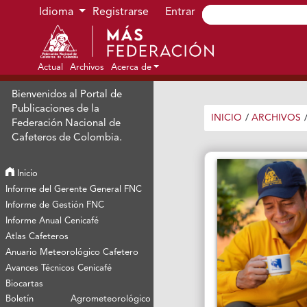
Ir al menú de navegación principal
Ir al contenido principal
Ir al pie de página del sitio
Idioma
Registrarse
Entrar
Actual
Archivos
Acerca de
Bienvenidos al Portal de
Publicaciones de la
INICIO
/
ARCHIVOS
Federación Nacional de
Cafeteros de Colombia.
Inicio
Informe del Gerente General FNC
Informe de Gestión FNC
Informe Anual Cenicafé
Atlas Cafeteros
Anuario Meteorológico Cafetero
Avances Técnicos Cenicafé
Biocartas
Boletín Agrometeorológico