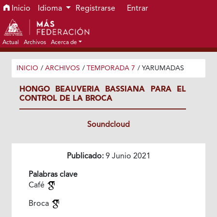
Ir al menú de navegación principal
Ir al contenido principal
Ir al pie de página del sitio
Inicio
Idioma
Registrarse
Entrar
Actual
Archivos
Acerca de
INICIO
/
ARCHIVOS
/
TEMPORADA 7
/
YARUMADAS
HONGO BEAUVERIA BASSIANA PARA EL
CONTROL DE LA BROCA
Soundcloud
Publicado:
9 Junio 2021
Palabras clave
Café
Broca