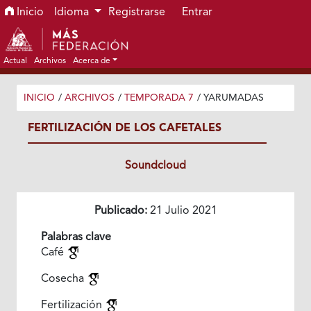
Ir al menú de navegación principal
Ir al contenido principal
Ir al pie de página del sitio
Inicio
Idioma
Registrarse
Entrar
Actual
Archivos
Acerca de
INICIO
/
ARCHIVOS
/
TEMPORADA 7
/
YARUMADAS
FERTILIZACIÓN DE LOS CAFETALES
Soundcloud
Publicado:
21 Julio 2021
Palabras clave
Café
Cosecha
Fertilización