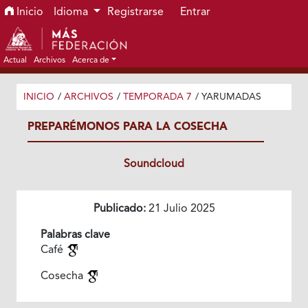
Ir al menú de navegación principal
Ir al contenido principal
Ir al pie de página del sitio
Inicio
Idioma
Registrarse
Entrar
Actual
Archivos
Acerca de
INICIO
/
ARCHIVOS
/
TEMPORADA 7
/
YARUMADAS
PREPARÉMONOS PARA LA COSECHA
Soundcloud
Publicado:
21 Julio 2025
Palabras clave
Café
Cosecha