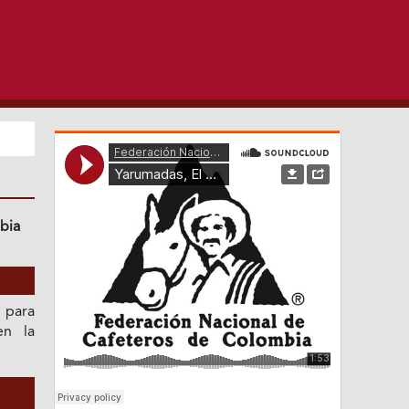
bia
 para
en la