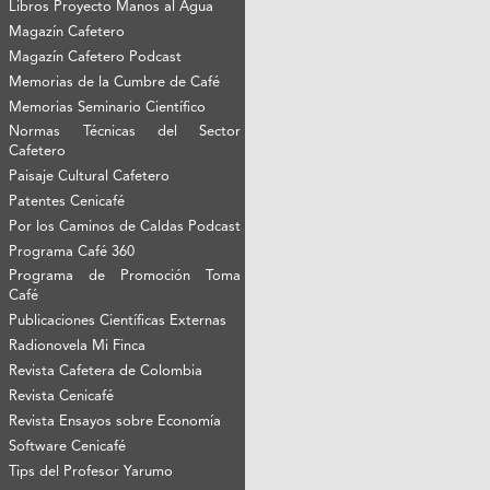
Libros Proyecto Manos al Agua
Magazín Cafetero
Magazín Cafetero Podcast
Memorias de la Cumbre de Café
Memorias Seminario Científico
Normas Técnicas del Sector
Cafetero
Paisaje Cultural Cafetero
Patentes Cenicafé
Por los Caminos de Caldas Podcast
Programa Café 360
Programa de Promoción Toma
Café
Publicaciones Científicas Externas
Radionovela Mi Finca
Revista Cafetera de Colombia
Revista Cenicafé
Revista Ensayos sobre Economía
Software Cenicafé
Tips del Profesor Yarumo