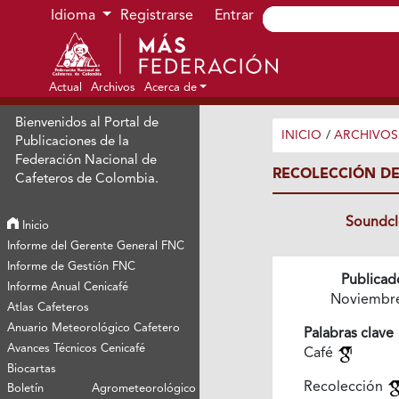
Ir al menú de navegación principal
Ir al contenido principal
Ir al pie de página del sitio
Idioma
Registrarse
Entrar
Actual
Archivos
Acerca de
Bienvenidos al Portal de
INICIO
/
ARCHIVOS
Publicaciones de la
Federación Nacional de
RECOLECCIÓN DE
Cafeteros de Colombia.
Soundc
Inicio
Informe del Gerente General FNC
Informe de Gestión FNC
Publicad
Informe Anual Cenicafé
Noviembr
Atlas Cafeteros
Anuario Meteorológico Cafetero
Palabras clave
Avances Técnicos Cenicafé
Café
Biocartas
Recolección
Boletín Agrometeorológico