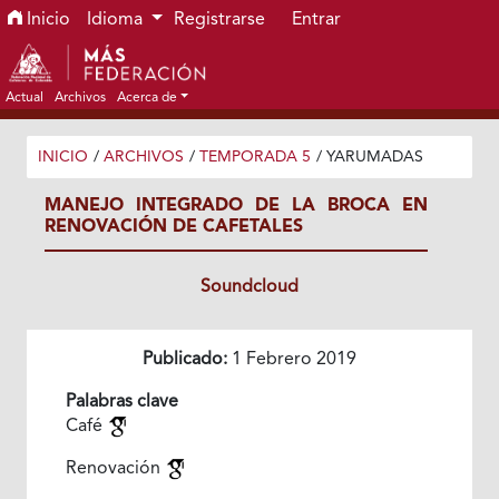
Ir al menú de navegación principal
Ir al contenido principal
Ir al pie de página del sitio
Inicio
Idioma
Registrarse
Entrar
Actual
Archivos
Acerca de
INICIO
/
ARCHIVOS
/
TEMPORADA 5
/
YARUMADAS
MANEJO INTEGRADO DE LA BROCA EN
RENOVACIÓN DE CAFETALES
Soundcloud
Publicado:
1 Febrero 2019
Palabras clave
Café
Renovación