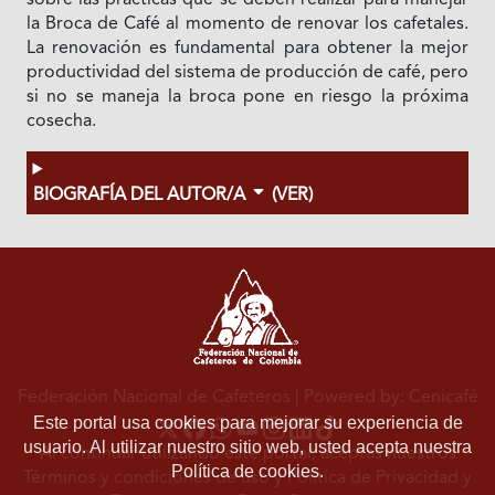
sobre las prácticas que se deben realizar para manejar
la Broca de Café al momento de renovar los cafetales.
La renovación es fundamental para obtener la mejor
productividad del sistema de producción de café, pero
si no se maneja la broca pone en riesgo la próxima
cosecha.
BIOGRAFÍA DEL AUTOR/A
(VER)
Federación Nacional de Cafeteros
| Powered by: Cenicafé
Este portal usa cookies para mejorar su experiencia de
usuario. Al utilizar nuestro sitio web, usted acepta nuestra
Al continuar utilizando este portal, aceptas nuestros
Política de cookies.
Términos y condiciones de uso
y
Política de Privacidad y