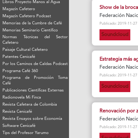
Libros Proyecto Manos al Agua
Show de la broca
Magazín Cafetero
Federación Nacio
Magazín Cafetero Podcast
Memorias de la Cumbre de Café
Publicado: 2019-11-27 Vi
Memorias Seminario Científico
Soundcloud
Normas Técnicas del Sector
Cafetero
Paisaje Cultural Cafetero
Patentes Cenicafé
Estrategia más a
Por los Caminos de Caldas Podcast
Federación Nacio
Programa Café 360
Publicado: 2019-11-27 Vi
Programa de Promoción Toma
Café
Soundcloud
Publicaciones Científicas Externas
Radionovela Mi Finca
Revista Cafetera de Colombia
Renovación por 
Revista Cenicafé
Federación Nacio
Revista Ensayos sobre Economía
Software Cenicafé
Publicado: 2019-11-27 Vi
Tips del Profesor Yarumo