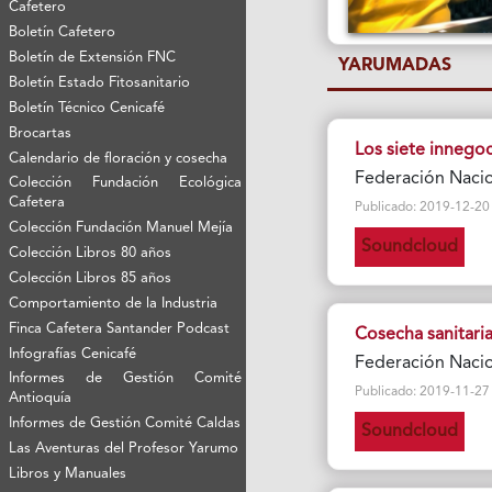
Cafetero
Boletín Cafetero
Boletín de Extensión FNC
YARUMADAS
Boletín Estado Fitosanitario
Boletín Técnico Cenicafé
Brocartas
Los siete innego
Calendario de floración y cosecha
Federación Nacio
Colección Fundación Ecológica
Cafetera
Publicado: 2019-12-20 Vi
Colección Fundación Manuel Mejía
Soundcloud
Colección Libros 80 años
Colección Libros 85 años
Comportamiento de la Industria
Finca Cafetera Santander Podcast
Cosecha sanitari
Infografías Cenicafé
Federación Nacio
Informes de Gestión Comité
Publicado: 2019-11-27 Vi
Antioquía
Informes de Gestión Comité Caldas
Soundcloud
Las Aventuras del Profesor Yarumo
Libros y Manuales