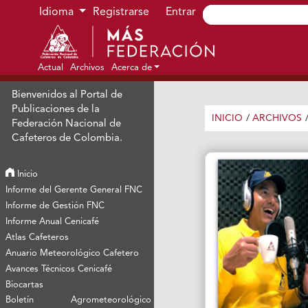
Ir al menú de navegación principal
Ir al contenido principal
Ir al pie de página del sitio
Idioma
Registrarse
Entrar
Actual
Archivos
Acerca de
Bienvenidos al Portal de
Publicaciones de la
INICIO
/
ARCHIVOS
Federación Nacional de
Cafeteros de Colombia.
Inicio
Informe del Gerente General FNC
Informe de Gestión FNC
Informe Anual Cenicafé
Atlas Cafeteros
Anuario Meteorológico Cafetero
Avances Técnicos Cenicafé
Biocartas
Boletín Agrometeorológico