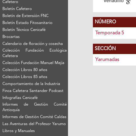
Venadillo
Cafetero
Boletín Cafetero
Boletín de Extensión FNC
NÚMERO
Boletín Estado Fitosanitario
Boletín Técnico Cenicafé
Temporada 5
Brocartas
Calendario de floración y cosecha
SECCIÓN
Colección Fundación Ecológica
Cafetera
Yarumadas
Colección Fundación Manuel Mejía
Colección Libros 80 años
Colección Libros 85 años
Comportamiento de la Industria
Finca Cafetera Santander Podcast
Infografías Cenicafé
Informes de Gestión Comité
Antioquía
Informes de Gestión Comité Caldas
Las Aventuras del Profesor Yarumo
Libros y Manuales