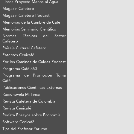
Libros Proyecto Manos al Agua
Magazín Cafetero
Magazín Cafetero Podcast
Memorias de la Cumbre de Café
Memorias Seminario Científico
Normas Técnicas del Sector
Cafetero
Paisaje Cultural Cafetero
Patentes Cenicafé
Por los Caminos de Caldas Podcast
Programa Café 360
Programa de Promoción Toma
Café
Publicaciones Científicas Externas
Radionovela Mi Finca
Revista Cafetera de Colombia
Revista Cenicafé
Revista Ensayos sobre Economía
Software Cenicafé
Tips del Profesor Yarumo