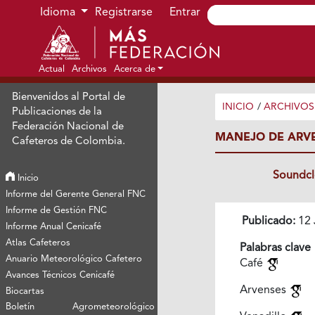
Ir al menú de navegación principal
Ir al contenido principal
Ir al pie de página del sitio
Idioma
Registrarse
Entrar
Actual
Archivos
Acerca de
Bienvenidos al Portal de
INICIO
/
ARCHIVOS
Publicaciones de la
Federación Nacional de
MANEJO DE ARVE
Cafeteros de Colombia.
Soundc
Inicio
Informe del Gerente General FNC
Informe de Gestión FNC
Publicado:
12 
Informe Anual Cenicafé
Atlas Cafeteros
Palabras clave
Anuario Meteorológico Cafetero
Café
Avances Técnicos Cenicafé
Arvenses
Biocartas
Boletín Agrometeorológico