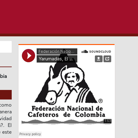
bia
como
anera
ividad
?. El
e este