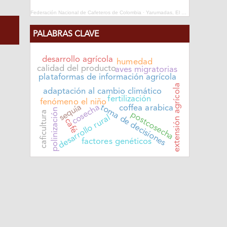
Federación Nacional de Cafeteros de Colombia
·
Yarumadas, El Repase
PALABRAS CLAVE
desarrollo agrícola
humedad
calidad del producto
aves migratorias
plataformas de información agrícola
extensión agrícola
adaptación al cambio climático
fertilización
fenómeno el niño
sequía
cosecha
toma de decisiones
coffea arabica
polinización
caficultura
postcosecha
desarrollo rural
café
factores genéticos