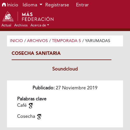
Ir al menú de navegación principal
Ir al contenido principal
Ir al pie de página del sitio
Inicio
Idioma
Registrarse
Entrar
Actual
Archivos
Acerca de
INICIO
/
ARCHIVOS
/
TEMPORADA 5
/
YARUMADAS
COSECHA SANITARIA
Soundcloud
Publicado:
27 Noviembre 2019
Palabras clave
Café
Cosecha