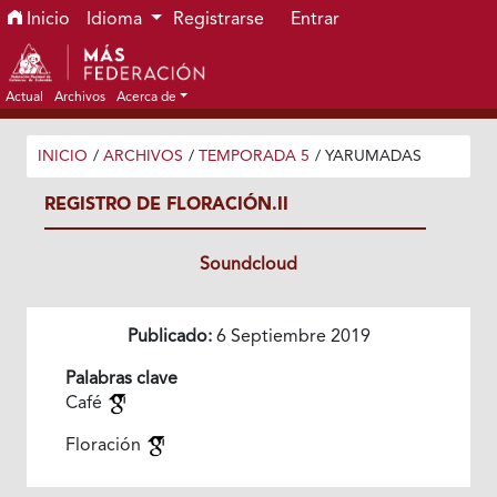
Ir al menú de navegación principal
Ir al contenido principal
Ir al pie de página del sitio
Inicio
Idioma
Registrarse
Entrar
Actual
Archivos
Acerca de
INICIO
/
ARCHIVOS
/
TEMPORADA 5
/
YARUMADAS
REGISTRO DE FLORACIÓN.II
Soundcloud
Publicado:
6 Septiembre 2019
Palabras clave
Café
Floración