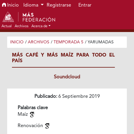
Ir al menú de navegación principal
Ir al contenido principal
Ir al pie de página del sitio
Inicio
Idioma
Registrarse
Entrar
Actual
Archivos
Acerca de
INICIO
/
ARCHIVOS
/
TEMPORADA 5
/
YARUMADAS
MÁS CAFÉ Y MÁS MAÍZ PARA TODO EL
PAÍS
Soundcloud
Publicado:
6 Septiembre 2019
Palabras clave
Maíz
Renovación