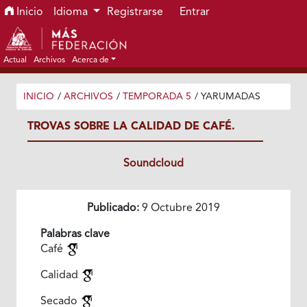
Ir al menú de navegación principal
Ir al contenido principal
Ir al pie de página del sitio
Inicio
Idioma
Registrarse
Entrar
Actual
Archivos
Acerca de
INICIO
/
ARCHIVOS
/
TEMPORADA 5
/
YARUMADAS
TROVAS SOBRE LA CALIDAD DE CAFÉ.
Soundcloud
Publicado:
9 Octubre 2019
Palabras clave
Café
Calidad
Secado