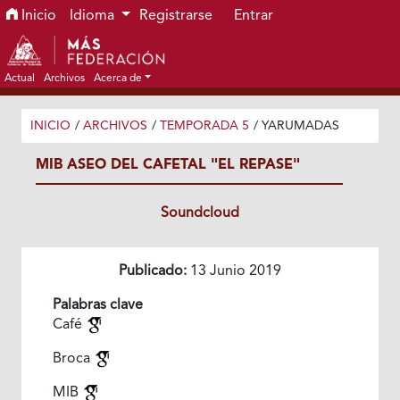
Ir al menú de navegación principal
Ir al contenido principal
Ir al pie de página del sitio
Inicio
Idioma
Registrarse
Entrar
Actual
Archivos
Acerca de
INICIO
/
ARCHIVOS
/
TEMPORADA 5
/
YARUMADAS
MIB ASEO DEL CAFETAL "EL REPASE"
Soundcloud
Publicado:
13 Junio 2019
Palabras clave
Café
Broca
MIB