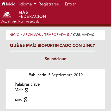
Ir al menú de navegación principal
Ir al contenido principal
Ir al pie de página del sitio
Inicio
Idioma
Registrarse
Entrar
Actual
Archivos
Acerca de
INICIO
/
ARCHIVOS
/
TEMPORADA 5
/
YARUMADAS
QUÉ ES MAÍZ BIOFORTIFICADO CON ZINC?
Soundcloud
Publicado:
5 Septiembre 2019
Palabras clave
Maíz
Zinc