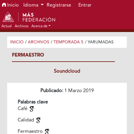
Ir al menú de navegación principal
Ir al contenido principal
Ir al pie de página del sitio
Inicio
Idioma
Registrarse
Entrar
Actual
Archivos
Acerca de
INICIO
/
ARCHIVOS
/
TEMPORADA 5
/
YARUMADAS
FERMAESTRO
Soundcloud
Publicado:
1 Marzo 2019
Palabras clave
Café
Calidad
Fermaestro