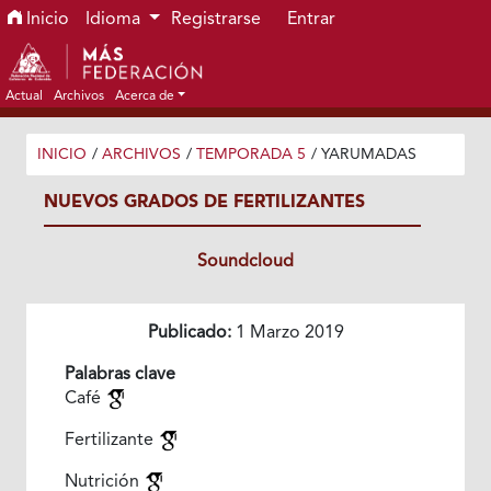
Ir al menú de navegación principal
Ir al contenido principal
Ir al pie de página del sitio
Inicio
Idioma
Registrarse
Entrar
Actual
Archivos
Acerca de
INICIO
/
ARCHIVOS
/
TEMPORADA 5
/
YARUMADAS
NUEVOS GRADOS DE FERTILIZANTES
Soundcloud
Publicado:
1 Marzo 2019
Palabras clave
Café
Fertilizante
Nutrición