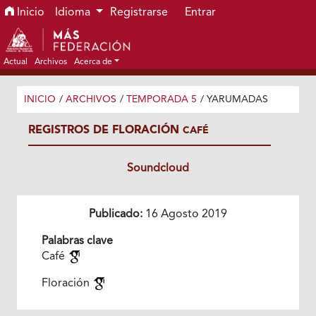
Ir al menú de navegación principal
Ir al contenido principal
Ir al pie de página del sitio
Inicio
Idioma
Registrarse
Entrar
Actual
Archivos
Acerca de
INICIO
/
ARCHIVOS
/
TEMPORADA 5
/
YARUMADAS
REGISTROS DE FLORACIÓN
CAFÉ
Soundcloud
Publicado:
16 Agosto 2019
Palabras clave
Café
Floración