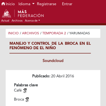
Ir al menú de navegación principal
Ir al contenido principal
Ir al pie de página del sitio
Inicio
Idioma
Registrarse
Entrar
Actual
Archivos
Acerca de
INICIO
/
ARCHIVOS
/
TEMPORADA 2
/
YARUMADAS
MANEJO Y CONTROL DE LA BROCA EN EL
FENÓMENO DE EL NIÑO
Soundcloud
Publicado:
20 Abril 2016
Palabras clave
Café
Broca