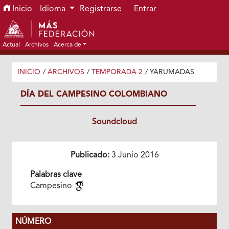
Ir al menú de navegación principal
Ir al contenido principal
Ir al pie de página del sitio
Inicio
Idioma
Registrarse
Entrar
Actual
Archivos
Acerca de
INICIO
/
ARCHIVOS
/
TEMPORADA 2
/
YARUMADAS
DÍA DEL CAMPESINO COLOMBIANO
Soundcloud
Publicado:
3 Junio 2016
Palabras clave
Campesino
NÚMERO