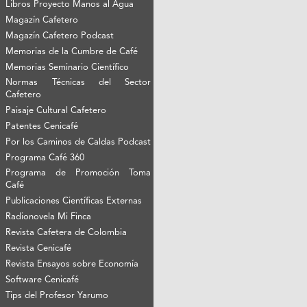
Libros Proyecto Manos al Agua
Magazín Cafetero
Magazín Cafetero Podcast
Memorias de la Cumbre de Café
Memorias Seminario Científico
Normas Técnicas del Sector
Cafetero
Paisaje Cultural Cafetero
Patentes Cenicafé
Por los Caminos de Caldas Podcast
Programa Café 360
Programa de Promoción Toma
Café
Publicaciones Científicas Externas
Radionovela Mi Finca
Revista Cafetera de Colombia
Revista Cenicafé
Revista Ensayos sobre Economía
Software Cenicafé
Tips del Profesor Yarumo