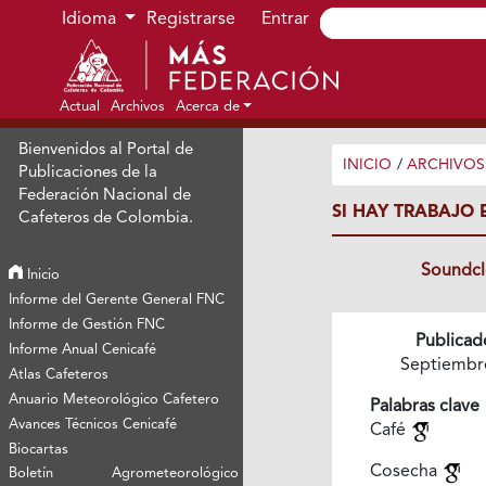
Ir al menú de navegación principal
Ir al contenido principal
Ir al pie de página del sitio
Idioma
Registrarse
Entrar
Actual
Archivos
Acerca de
Bienvenidos al Portal de
INICIO
/
ARCHIVOS
Publicaciones de la
Federación Nacional de
SI HAY TRABAJO 
Cafeteros de Colombia.
Soundc
Inicio
Informe del Gerente General FNC
Informe de Gestión FNC
Publicad
Informe Anual Cenicafé
Septiembr
Atlas Cafeteros
Anuario Meteorológico Cafetero
Palabras clave
Avances Técnicos Cenicafé
Café
Biocartas
Cosecha
Boletín Agrometeorológico