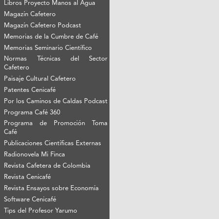
Libros Proyecto Manos al Agua
Magazín Cafetero
Magazín Cafetero Podcast
Memorias de la Cumbre de Café
Memorias Seminario Científico
Normas Técnicas del Sector
Cafetero
Paisaje Cultural Cafetero
Patentes Cenicafé
Por los Caminos de Caldas Podcast
Programa Café 360
Programa de Promoción Toma
Café
Publicaciones Científicas Externas
Radionovela Mi Finca
Revista Cafetera de Colombia
Revista Cenicafé
Revista Ensayos sobre Economía
Software Cenicafé
Tips del Profesor Yarumo