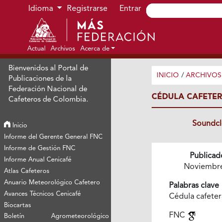
Ir al menú de navegación principal
Ir al contenido principal
Ir al pie de página del sitio
Idioma
Registrarse
Entrar
Actual
Archivos
Acerca de
Bienvenidos al Portal de
INICIO
/
ARCHIVOS
Publicaciones de la
Federación Nacional de
CÉDULA CAFETER
Cafeteros de Colombia.
Soundc
Inicio
Informe del Gerente General FNC
Informe de Gestión FNC
Publicad
Informe Anual Cenicafé
Noviembr
Atlas Cafeteros
Anuario Meteorológico Cafetero
Palabras clave
Avances Técnicos Cenicafé
Cédula cafete
Biocartas
FNC
Boletín Agrometeorológico