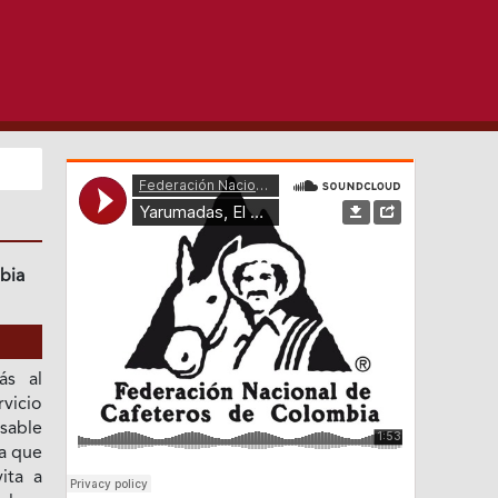
bia
ás al
vicio
sable
 a que
ita a