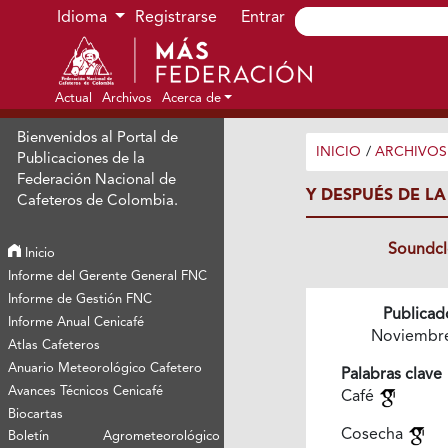
Ir al menú de navegación principal
Ir al contenido principal
Ir al pie de página del sitio
Idioma
Registrarse
Entrar
Actual
Archivos
Acerca de
Bienvenidos al Portal de
INICIO
/
ARCHIVOS
Publicaciones de la
Federación Nacional de
Y DESPUÉS DE L
Cafeteros de Colombia.
Soundc
Inicio
Informe del Gerente General FNC
Informe de Gestión FNC
Publicad
Informe Anual Cenicafé
Noviembr
Atlas Cafeteros
Anuario Meteorológico Cafetero
Palabras clave
Avances Técnicos Cenicafé
Café
Biocartas
Cosecha
Boletín Agrometeorológico