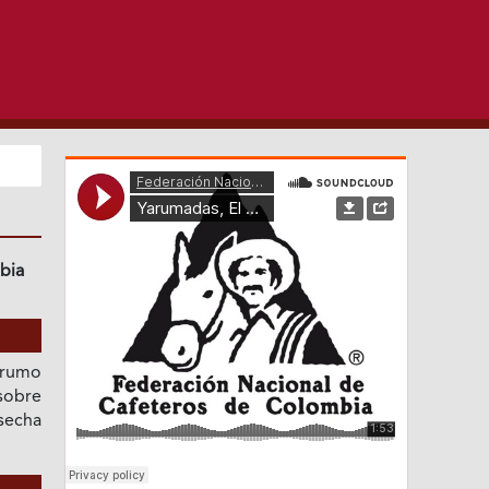
bia
arumo
 sobre
osecha