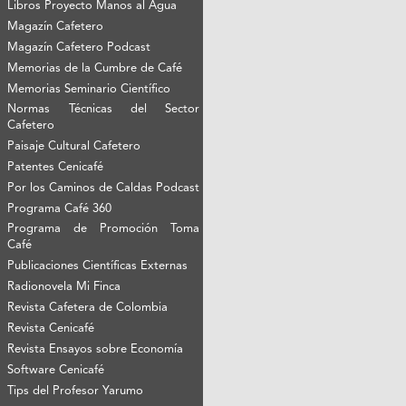
Libros Proyecto Manos al Agua
Magazín Cafetero
Magazín Cafetero Podcast
Memorias de la Cumbre de Café
Memorias Seminario Científico
Normas Técnicas del Sector
Cafetero
Paisaje Cultural Cafetero
Patentes Cenicafé
Por los Caminos de Caldas Podcast
Programa Café 360
Programa de Promoción Toma
Café
Publicaciones Científicas Externas
Radionovela Mi Finca
Revista Cafetera de Colombia
Revista Cenicafé
Revista Ensayos sobre Economía
Software Cenicafé
Tips del Profesor Yarumo