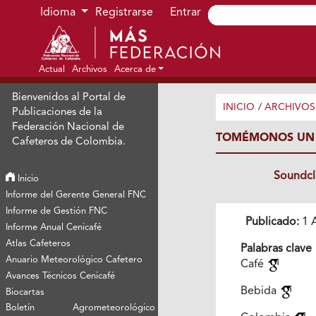
Ir al menú de navegación principal
Ir al contenido principal
Ir al pie de página del sitio
Idioma
Registrarse
Entrar
Actual
Archivos
Acerca de
Bienvenidos al Portal de
INICIO
/
ARCHIVOS
Publicaciones de la
Federación Nacional de
TOMÉMONOS UN 
Cafeteros de Colombia.
Soundc
Inicio
Informe del Gerente General FNC
Informe de Gestión FNC
Publicado:
1 A
Informe Anual Cenicafé
Atlas Cafeteros
Palabras clave
Anuario Meteorológico Cafetero
Café
Avances Técnicos Cenicafé
Bebida
Biocartas
Boletín Agrometeorológico