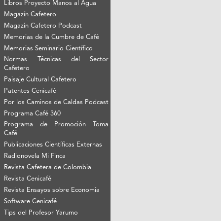
Libros Proyecto Manos al Agua
Magazín Cafetero
Magazín Cafetero Podcast
Memorias de la Cumbre de Café
Memorias Seminario Científico
Normas Técnicas del Sector
Cafetero
Paisaje Cultural Cafetero
Patentes Cenicafé
Por los Caminos de Caldas Podcast
Programa Café 360
Programa de Promoción Toma
Café
Publicaciones Científicas Externas
Radionovela Mi Finca
Revista Cafetera de Colombia
Revista Cenicafé
Revista Ensayos sobre Economía
Software Cenicafé
Tips del Profesor Yarumo