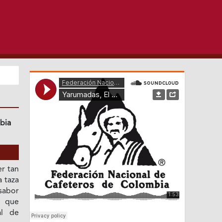
bia
r tan
 taza
sabor
s que
al de