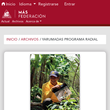
Ir al menú de navegación principal
Ir al contenido principal
Ir al pie de página del sitio
Inicio
Idioma
Registrarse
Entrar
Actual
Archivos
Acerca de
INICIO
/
ARCHIVOS
/
YARUMADAS PROGRAMA RADIAL